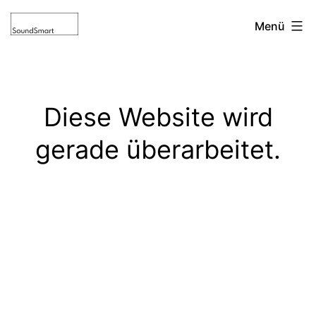
Zum
SoundSmart
Menü
Inhalt
springen
Audiolösunge
Diese Website wird
gerade überarbeitet.